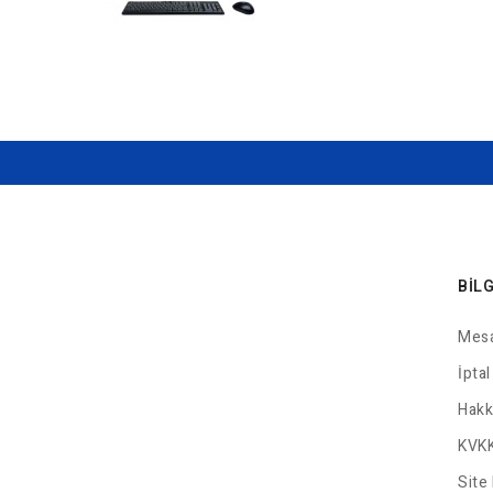
BIL
Mesa
İptal
Hakk
KVKK
Site 