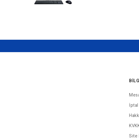
BIL
Mesa
İptal
Hakk
KVKK
Site 