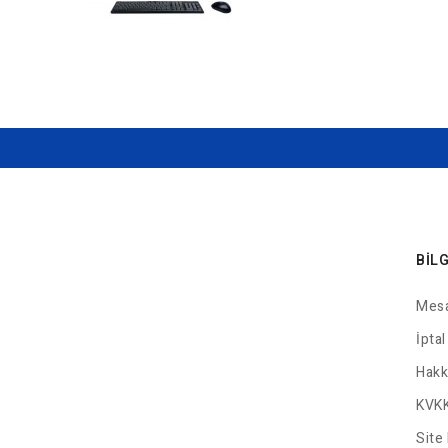
BIL
Mesa
İptal
Hakk
KVKK
Site 