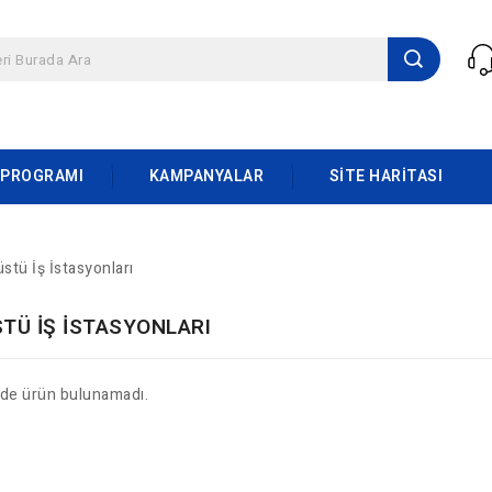
 PROGRAMI
KAMPANYALAR
SITE HARITASI
stü İş İstasyonları
TÜ İŞ İSTASYONLARI
ide ürün bulunamadı.