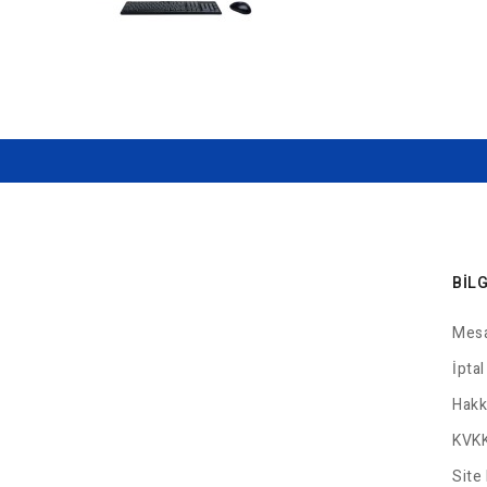
BIL
Mesa
İptal
Hakk
KVKK
Site 