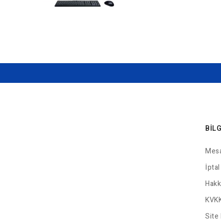
BIL
Mesa
İptal
Hakk
KVKK
Site 