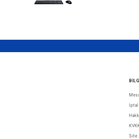
BIL
Mesa
İptal
Hakk
KVKK
Site 