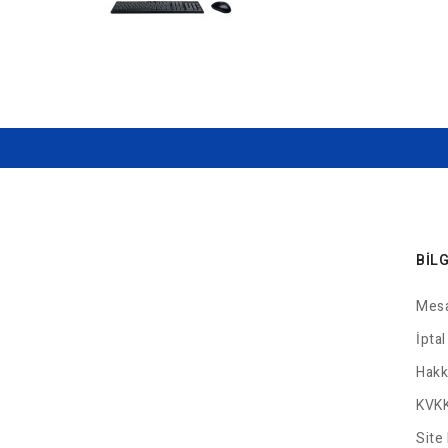
BIL
Mesa
İptal
Hakk
KVKK
Site 